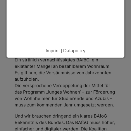
eine enorme Belastung ist, bekommen immer
weniger von ihnen BAföG.
Zwei Dinge tun jetzt not: die ernsthafte
Umsetzung der BAföG-Versprechen aus dem
Koalitionsvertrag – und ein kräftiger Schub durch
die Länder beim Bund-Länder-Programm
‚Junges Wohnen‘.
Imprint | Datapolicy
Ein sträflich vernachlässigtes BAföG, ein
eklatanter Mangel an bezahlbarem Wohnraum:
Es gilt nun, die Versäumnisse von Jahrzehnten
aufzuholen.
Die versprochene Verdoppelung der Mittel für
das Programm ‚Junges Wohnen‘ – zur Förderung
von Wohnheimen für Studierende und Azubis –
muss zum kommenden Jahr umgesetzt werden.
Und wir brauchen dringend ein klares BAföG-
Bekenntnis des Bundes. Das BAföG muss höher,
einfacher und digitaler werden. Die Koalition