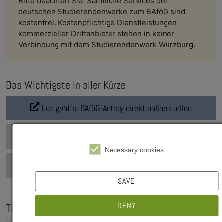
Bitte beachten Sie: Sämtliche Services der
deutschen Studierendenwerke zum BAföG sind
kostenfrei. Kostenpflichtige Dienstleistungen
kommerzieller Drittanbieter stehen in keiner
Verbindung mit dem Studierendenwerk Würzburg.
Das Wichtigste in aller Kürze
Los geht's: BAföG-Antrag direkt online stellen
Beratung - wann & wo?
Necessary cookies
Zu den wichtigsten Formularen
SAVE
DENY
Tipps rund ums BAföG