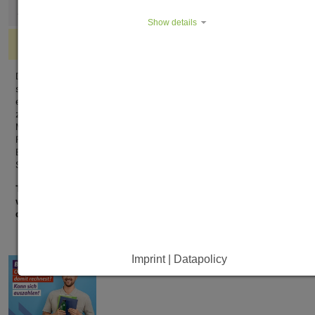
Antrag stellen - ja oder nein?
Show details
Folgeantrag rechtzeitig stellen
Da immer noch viele Studierende auf ihr BAföG angewiesen
sind, möchten wir Sie bitten, Ihren
Folgeantrag
rechtzeitig
einzureichen. Somit können Sie vermeiden, dass die Förderung
zum kommenden Semester verzögert eintrifft: Spätestens zwei
Monate vor dem Ende des Bewilligungszeitraumes sollte der
Folgeantrag bei uns eingehen. Das bedeutet: Endet Ihr
Bewillungszeitraum Ende September eines Jahres, so reichen
Sie bitte den Antrag bis spätestens Ende Juli bei uns ein.
TIPP: Hinterlegen Sie Ihre E-Mail beim BAföG-Amt, schicken
wir Ihnen zwei Mal eine Erinnerungsmail für den Folgeantrag,
damit Sie diesen nicht vergessen!
Imprint | Datapolicy