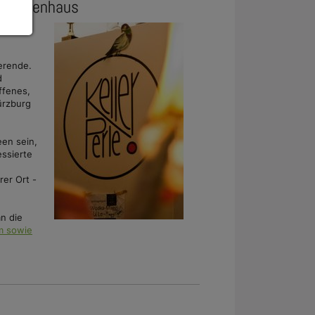
tudentenhaus
erende.
d
ffenes,
ürzburg
een sein,
essierte
rer Ort -
an die
m sowie