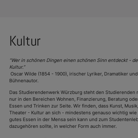
e Dropdown
Kultur
e Dropdown
“Wer in schönen Dingen einen schönen Sinn entdeckt - de
e Dropdown
Kultur.”
Oscar Wilde (1854 - 1900), irischer Lyriker, Dramatiker und
e Dropdown
Bühnenautor.
Das Studierendenwerk Würzburg steht den Studierenden n
e Dropdown
nur in den Bereichen Wohnen, Finanzierung, Beratung ode
Essen und Trinken zur Seite. Wir finden, dass Kunst, Musik
Theater - Kultur an sich - mindestens genauso wichtig wie
gutes Essen in der Mensa sein kann und zum Studentenle
dazugehören sollte, in welcher Form auch immer.