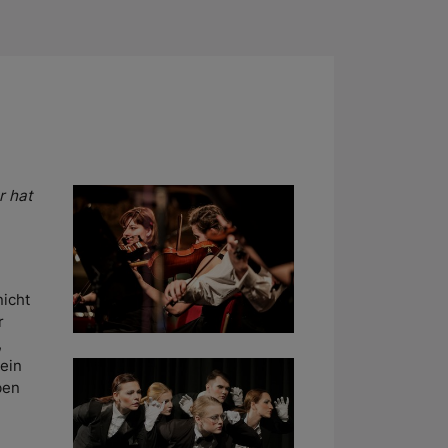
r hat
icht
r
,
 ein
ben