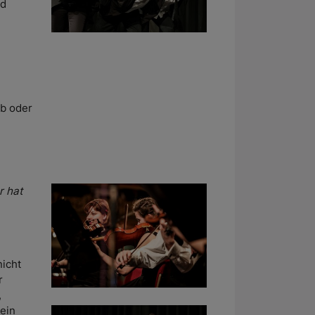
nd
b oder
r hat
icht
r
,
 ein