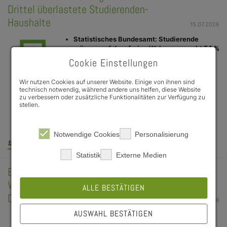
Drittel überlastete Studierenden-
Haushalte
15.07.2026
Statistisches Bundesamt: Studierende
müssen auf dem freien Wohnungsmarkt 54 %
ihres Einkommens für die Miete aufwenden
Cookie Einstellungen
Knapp zwei Drittel der Studierenden-
Haushalte sind überlastet
Wir nutzen Cookies auf unserer Website. Einige von ihnen sind
Deutsches Studierendenwerk (DSW)
technisch notwendig, während andere uns helfen, diese Website
alarmiert: Mietkosten-Druck steigt und
zu verbessern oder zusätzliche Funktionalitäten zur Verfügung zu
steigt
stellen.
DSW-Vorstandsvorsitzender Matthias
Anbuhl: „Dass die…
Notwendige Cookies
Personalisierung
#Wohnheim
#DSW-News
#Öffentlichkeitsarbeit
Statistik
Externe Medien
BAföG-Einigung gut und wichtig, aber zwei
Wermutstropfen - Presse-Statement des
ALLE BESTÄTIGEN
Deutschen Studierendenwerks
09.07.2026
AUSWAHL BESTÄTIGEN
Zur BAföG-Einigung der Bundesregierung zum
BAföG erklärt Matthias Anbuhl, der