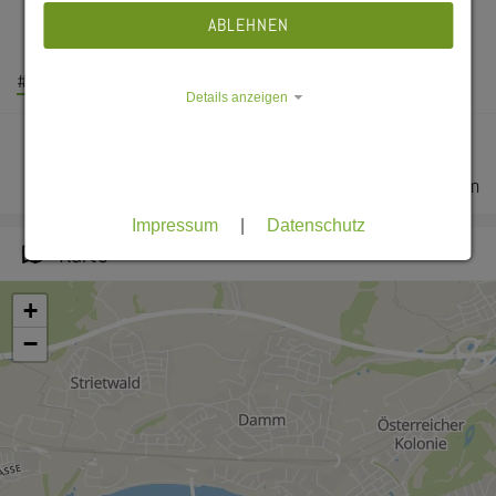
Vorstandsvorsitzende des Deutschen
ABLEHNEN
Studierendenwerks:
#BAföG
#DSW-News
#Öffentlichkeitsarbeit
Details anzeigen
Alle Meldungen anzeigen
Impressum
|
Datenschutz
Karte
+
−