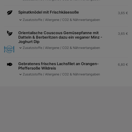
Spinatknödel mit Frischkäsesoße
3,65
€
expand_more
Zusatzstoffe / Allergene / CO2 & Nährwertangaben
Orientalische Couscous Gemüsepfanne mit
3,65
€
Datteln & Berberitzen dazu ein veganer Minz -
Joghurt Dip
expand_more
Zusatzstoffe / Allergene / CO2 & Nährwertangaben
Gebratenes frisches Lachsfilet an Orangen-
6,80
€
Pfeffersoße Wildreis
expand_more
Zusatzstoffe / Allergene / CO2 & Nährwertangaben
BEILAGEN
Aktuell sind die Beilagen in Bearbeitung. Bitte die
0,00
€
Preisaushänge vor Ort beachten!