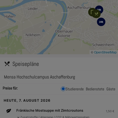
©
OpenStreetMap
Speisepläne
restaurant_menu
Mensa Hochschulcampus Aschaffenburg
Preise für:
Studierende
Bedienstete
Gäste
HEUTE, 7. AUGUST 2026
Fränkische Mostsuppe mit Zimtcroutons
1,50
€
expand_more
Zusatzstoffe / Allergene / CO2 & Nährwertangaben