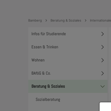
Bamberg
Beratung & Soziales
International
Infos für Studierende
Toggl
Essen & Trinken
Toggl
Wohnen
Toggl
BAföG & Co.
Toggl
Beratung & Soziales
Toggl
Sozialberatung