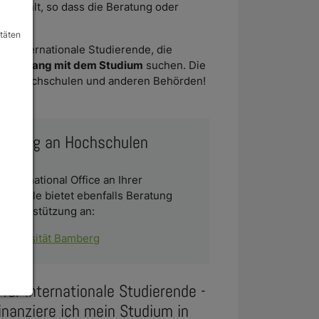
en fehlt, so dass die Beratung oder
itäten
ür internationale Studierende, die
ammenhang mit dem Studium
suchen. Die
n den Hochschulen und anderen Behörden!
ratung an Hochschulen
 International Office an Ihrer
hschule bietet ebenfalls Beratung
 Unterstützung an:
Universität Bamberg
 für internationale Studierende -
inanziere ich mein Studium in