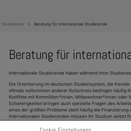
e Studierende
Beratung für internationale Studierende
e Dropdown
Beratung für internation
e Dropdown
Internationale Studierende haben während ihrer Studienzei
e Dropdown
Die Orientierung im deutschen Studiensystem, die fremde
e Dropdown
oftmals vollkommen anderer Kulturkreis bedingen häufig 
Konflikte mit Kommiliton*innen, Mitbewohner*innen oder 
Schwierigkeiten bringen auch spezielle Fragen des Arbeits
e Dropdown
eines der größten Probleme stellt häufig die Finanzierung
internationalen Studierenden müssen ihr Studium selbst f
Unterstützung erhalten.
Cookie Einstellungen