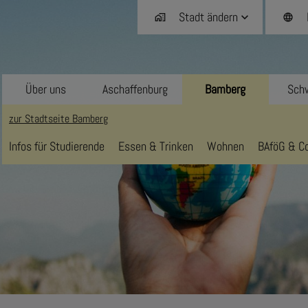
Stadt ändern
home_work
language
Über uns
Aschaffenburg
Bamberg
Schw
zur Stadtseite Bamberg
Infos für Studierende
Essen & Trinken
Wohnen
BAföG & Co