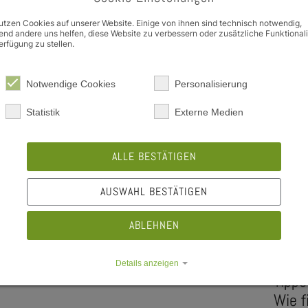
Es kommt aber auch vor, dass es einfach nur an Information
e Dropdown
Vermittlung von Kontaktadressen weiterhelfen kann.
utzen Cookies auf unserer Website. Einige von ihnen sind technisch notwendig,
nd andere uns helfen, diese Website zu verbessern oder zusätzliche Funktional
erfügung zu stellen.
Die Beratung beim Studierendenwerk ist eine Anlaufstelle f
Beratung und Unterstützung bei
sozialen Fragen im Zus
Beratung ist streng vertraulich und völlig unabhängig vo
Notwendige Cookies
Personalisierung
e Dropdown
Statistik
Externe Medien
Beratung im Studierendenwerk
Be
ALLE BESTÄTIGEN
Sozialberatung
Das
Hoc
AUSWAHL BESTÄTIGEN
und
sozialberatung@swerk-wue.de
ABLEHNEN
+49 931 8005-302
e Dropdown
Details anzeigen
Tipps
e Dropdown
Impressum
|
Datenschutz
Wie f