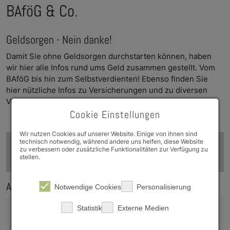
BAföG & Co.
Geldsorgen - Nein danke!
Damit Sie ohne Geld­sor­gen durch­starten können, haben
wir hier alle Infos rund ums Geld zusam­men gestellt. Vom
BAföG bis hin zum Selb­stver­di­en­ten! Ebenso finden Sie
hier nützliche Infos zu Ver­sicherun­gen und zu di­versen
Vergüns­ti­gun­gen.
Cookie Einstellungen
Wir nutzen Cookies auf unserer Website. Einige von ihnen sind
technisch notwendig, während andere uns helfen, diese Website
Tipps und Infos zur Studienfinanzierung (PDF-
zu verbessern oder zusätzliche Funktionalitäten zur Verfügung zu
stellen.
Dokument, ca. 1 MB)
Aspekte der Studienfinanzierung
Notwendige Cookies
Personalisierung
Statistik
Externe Medien