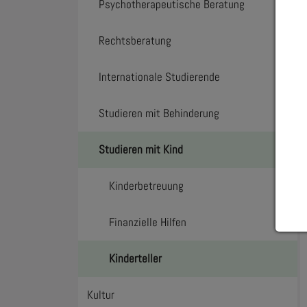
Psychotherapeutische Beratung
Toggl
Rechtsberatung
Internationale Studierende
Toggl
Studieren mit Behinderung
Toggl
Studieren mit Kind
Toggl
Kinderbetreuung
Finanzielle Hilfen
Kinderteller
Kultur