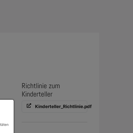
Richtlinie zum
Kinderteller
eich
Kinderteller_Richtlinie.pdf
itäten
g,