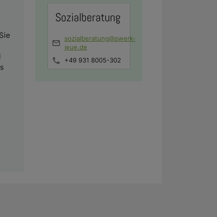
Sozialberatung
Sie
sozialberatung@swerk-
wue.de
l
+49 931 8005-302
ks