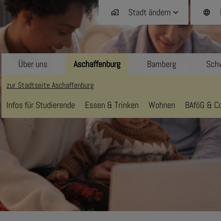
Stadt ändern
home_work
language
Über uns
Aschaffenburg
Bamberg
Schw
zur Stadtseite Aschaffenburg
Infos für Studierende
Essen & Trinken
Wohnen
BAföG & Co