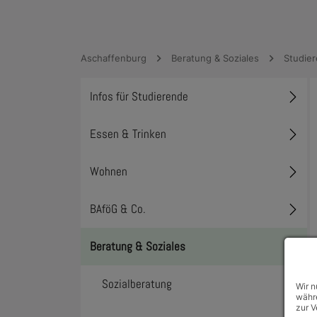
Aschaffenburg
Beratung & Soziales
Studier
Infos für Studierende
Toggl
Essen & Trinken
Toggl
Wohnen
Toggl
BAföG & Co.
Toggl
Beratung & Soziales
Toggl
Sozialberatung
Wir n
währe
zur V