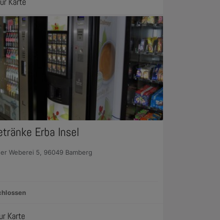
ur Karte
etränke Erba Insel
er Weberei 5, 96049 Bamberg
chlossen
ur Karte