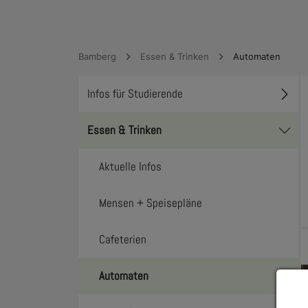
Bamberg
Essen & Trinken
Automaten
Infos für Studierende
Toggl
Essen & Trinken
Toggl
Aktuelle Infos
Mensen + Speisepläne
Cafeterien
Automaten