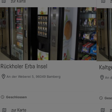
zur Karte
z
map
map
Rückholer Erba Insel
Kaltg
location_on
An der Weberei 5, 96049 Bamberg
location_on
An d
schedule
Geschlossen
schedule
Ges
zur Karte
z
map
map