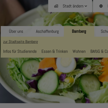
Stadt ändern
home_work
language
Über uns
Aschaffenburg
Bamberg
Schw
zur Stadtseite Bamberg
Infos für Studierende
Essen & Trinken
Wohnen
BAföG & Co