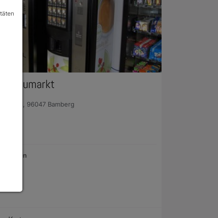
itäten
ks Heumarkt
markt 2, 96047 Bamberg
chlossen