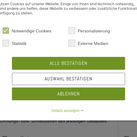
utzen Cookies auf unserer Website. Einige von ihnen sind technisch notwendig,
nd andere uns helfen, diese Website zu verbessern oder zusätzliche Funktional
erfügung zu stellen.
Notwendige Cookies
Personalisierung
Statistik
Externe Medien
Kaltgetränke Heumarkt
Snac
ALLE BESTÄTIGEN
location_on
location_on
Heumarkt 2, 96047 Bamberg
Heu
e Dropdown
AUSWAHL BESTÄTIGEN
e Dropdown
00:01 - 23:59 Uhr
schedule
Geöffnet
ABLEHNEN
schedule
Ges
e Dropdown
Unsere Automaten sind durchgehend in Betrieb. Die
Details anzeigen
tatsächliche Zugänglichkeit richtet sich jedoch nach den
Öffnungs- bzw. Schließzeiten des jeweiligen Gebäudes.
Impressum
|
Datenschutz