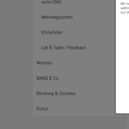
auto-LOAD
Wir n
währe
zur V
Mehrwegsystem
KlimaTeller
Lob & Tadel / Feedback
Wohnen
Toggl
BAföG & Co.
Toggl
Beratung & Soziales
Toggl
Kultur