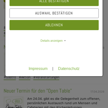
ALLE BESTÄTIGEN
allen Standorten. Einige Einrichtungen gehen in
die Pause, andere sind auch in der
AUSWAHL BESTÄTIGEN
vorlesungsfreien Zeit – teilweise mit verkürzten
Öffnungszeiten – für Sie da.
ABLEHNEN
#Gastro
#Mensa
#Cafeteria
#Wichtige Hinweise
#Schließtage
#Geänderte Öffnungszeiten
Details anzeigen
Neuer Termin für den "Open Table"
06.07.2026
Am 10.07. gibt es die Gelegenheit zum offenen,
persönlichen Austausch rund um Mensen und
Cafeterien mit den Küchenleitungen.
Impressum
|
Datenschutz
#Gastro
#Aktion
#Veranstaltungen
Neuer Termin für den "Open Table"
17.04.2026
Am 24.04. gibt es die Gelegenheit zum offenen,
persönlichen Austausch rund um Mensen und
Cafeterien mit den Küchenleitungen.