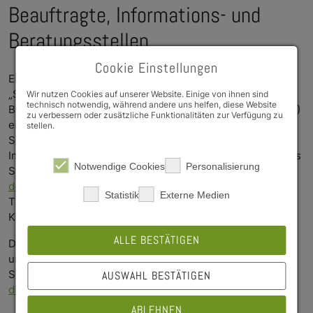
Beauftragte, Informations- und
Beratungsstellen
Cookie Einstellungen
Eine zentrale hochschulübergreifende Beratungsstelle
„Studium und Behinderung“ für Studierende mit
Wir nutzen Cookies auf unserer Website. Einige von ihnen sind
technisch notwendig, während andere uns helfen, diese Website
Behinderung ist beim Deutschen Studierendenwerk (DSW)
zu verbessern oder zusätzliche Funktionalitäten zur Verfügung zu
eingerichtet worden. Aufgabe der Beratungsstelle ist die
stellen.
Sammlung, Aufbereitung und Weitergabe aller
Informationen, die für die Aufnahme und Durchführung des
Notwendige Cookies
Personalisierung
Studiums von Bedeutung sein können. Auf der
Website
des DSW
finden Sie weiterführende Informationen zum
Statistik
Externe Medien
Thema Studieren mit Behinderungen und chronischen
Krankheiten.
ALLE BESTÄTIGEN
Das Handbuch „Studium und Behinderung“ gibt einen
umfassenden Überblick über Studienvorbereitung,
Studienhilfen und Beratungsangebote.
Hier finden Sie
AUSWAHL BESTÄTIGEN
die Broschüre (externer Link).
ABLEHNEN