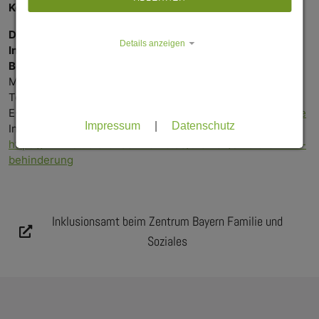
Kontakt
Deutsches Studierendenwerk
Details anzeigen
Informations- und Beratungsstelle Studium und
Behinderung
Monbijouplatz 11, 10178 Berlin
Tel:
+49 30 297727-64
E-Mail:
studium-behinderung(at)studentenwerke(dot)de
Impressum
|
Datenschutz
Internet:
https://www.studierendenwerke.de/themen/studieren-mit-
behinderung
Inklusionsamt beim Zentrum Bayern Familie und
Soziales