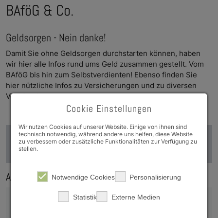
BAföG & Co.
Geldsorgen - Nein danke!
Damit Sie ohne Geld­sor­gen durch­starten können, haben
wir hier alle Infos rund ums Geld zusam­men gestellt. Vom
BAföG bis hin zum Selb­stver­di­en­ten! Ebenso finden Sie
hier nützliche Infos zu Ver­sicherun­gen und zu di­versen
Vergüns­ti­gun­gen.
Cookie Einstellungen
Wir nutzen Cookies auf unserer Website. Einige von ihnen sind
technisch notwendig, während andere uns helfen, diese Website
Tipps und Infos zur Studienfinanzierung (PDF-
zu verbessern oder zusätzliche Funktionalitäten zur Verfügung zu
stellen.
Dokument, ca. 1 MB)
Aspekte der Studienfinanzierung
Notwendige Cookies
Personalisierung
Statistik
Externe Medien