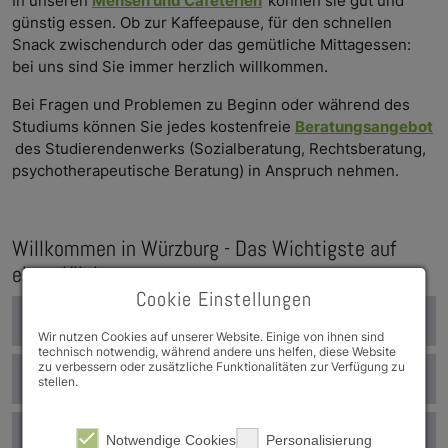
In unseren
Mensen und Cafeterien
können sie gut und
günstig essen. Ob zur Kaffeepause, für den schnellen
Snack zwischendurch oder das gemütliche Mittagessen:
bei uns sind Sie immer herzlich willkommen.
Bei Fragen und Problemen zu Beginn oder während des
Studiums können Sie jedes kostenfreie
Beratungsangebot
des Studierendenwerks (Sozialberatung, Rechtsberatung,
psychotherapeutische Beratung) in Anspruch nehmen.
Willkommen in Würzburg - Das Wichtigste auf
einen Klick
Cookie Einstellungen
Beratung für internationale Studierende
Wir nutzen Cookies auf unserer Website. Einige von ihnen sind
technisch notwendig, während andere uns helfen, diese Website
zu verbessern oder zusätzliche Funktionalitäten zur Verfügung zu
VUS e.V.
stellen.
Internationaler Studierendenausweis
Notwendige Cookies
Personalisierung