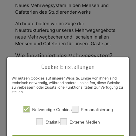
Neues Mehrwegsystem in den Mensen und
Cafeterien des Studierendenwerks
Ab heute bieten wir im Zuge der
Neustrukturierung unseres Mehrwegangebots
neue Mehrwegbecher und -schalen in allen
Mensen und Cafeterien für unsere Gäste an.
Wie funktioniert das Mehrwegsystem?
Das Mehrwegangebot ist in allen
Cookie Einstellungen
gastronomischen Einrichtungen des
Wir nutzen Cookies auf unserer Website. Einige von ihnen sind
Studierendenwerks an der Kasse gegen einen
technisch notwendig, während andere uns helfen, diese Website
Pfandpreis erhältlich:
zu verbessern oder zusätzliche Funktionalitäten zur Verfügung zu
stellen.
Mehrwegbecher inklusive Deckel: 2,00€
Pfand
Notwendige Cookies
Personalisierung
Mehrwegschale inklusive Deckel: 5,00€
Pfand
Statistik
Externe Medien
Sie können Ihr Mehrweggeschirr also einfach an
der Kasse gegen Pfand abholen und dann an der