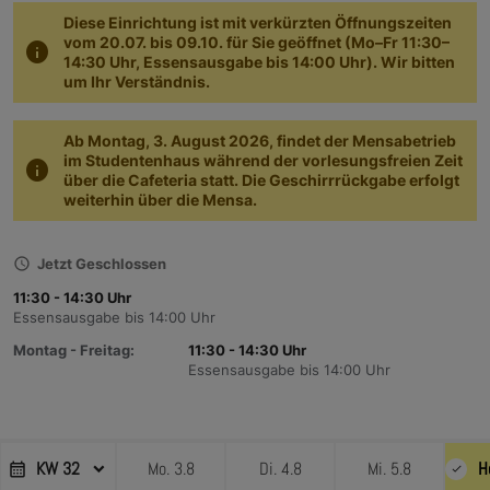
Diese Einrichtung ist mit verkürzten Öffnungszeiten
vom 20.07. bis 09.10. für Sie geöffnet (Mo–Fr 11:30–
info
14:30 Uhr, Essensausgabe bis 14:00 Uhr). Wir bitten
um Ihr Verständnis.
Ab Montag, 3. August 2026, findet der Mensabetrieb
im Studentenhaus während der vorlesungsfreien Zeit
info
über die Cafeteria statt. Die Geschirrrückgabe erfolgt
weiterhin über die Mensa.
schedule
Jetzt Geschlossen
11:30 - 14:30 Uhr
Essensausgabe bis 14:00 Uhr
Montag - Freitag
11:30 - 14:30 Uhr
Essensausgabe bis 14:00 Uhr
KW 32
Mo. 3.8
Di. 4.8
Mi. 5.8
H
check