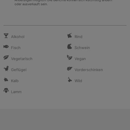
Änderungen möglich! Die Gerichte können sich kurzfristig ändern
oder ausverkauft sein.
Alkohol
Rind
Fisch
Schwein
Vegetarisch
Vegan
Geflügel
Vorderschinken
Kalb
Wild
Lamm