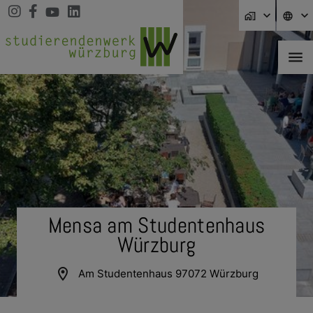
Direkt zur Hauptnavigation springen
Direkt zum Inhalt springen
Zur Unternavigation springen
home_work
language
menu
Mensa am Studentenhaus
Würzburg
location_on
Am Studentenhaus 97072 Würzburg