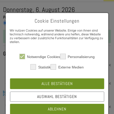
Donnerstag, 6. August 2026
Preise für:
Cookie Einstellungen
Studierende
Bedienstete
Gäste
Wir nutzen Cookies auf unserer Website. Einige von ihnen sind
Preisauswahl immer für deinen
Preisauswahl
technisch notwendig, während andere uns helfen, diese Website
cookie
zu verbessern oder zusätzliche Funktionalitäten zur Verfügung zu
nächsten Besuch speichern?
Speichern
stellen.
Gerichte
Notwendige Cookies
Personalisierung
Siehe Tagesaushang!
0,00
€
Statistik
Externe Medien
expand_more
Zusatzstoffe / Allergene / CO2 & Nährwertangaben
Spaghetti "Pesto alla Genovese" mit
ALLE BESTÄTIGEN
2,80
€
geriebenem Gran Moravia
expand_more
Zusatzstoffe / Allergene / CO2 & Nährwertangaben
AUSWAHL BESTÄTIGEN
Hot Pot "Spicy Masala" mit frischem Gemüse &
3,65
€
ABLEHNEN
Kichererbsen dazu Langkornreis