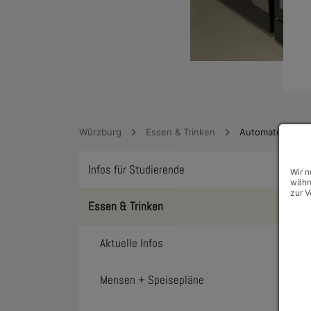
Würzburg
Essen & Trinken
Automaten
Infos für Studierende
Wir n
Toggl
währe
zur V
Essen & Trinken
Toggl
Aktuelle Infos
Mensen + Speisepläne