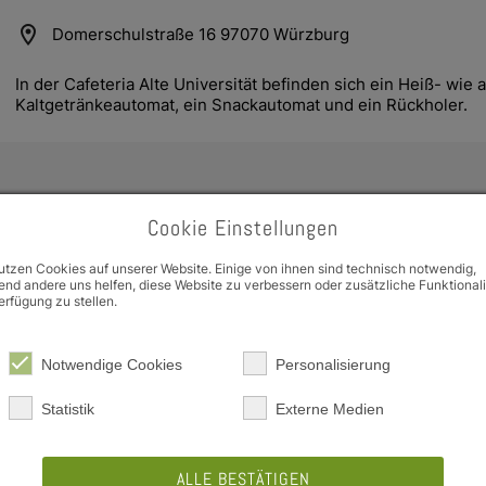
location_on
Domerschulstraße 16 97070 Würzburg
In der Cafeteria Alte Universität befinden sich ein Heiß- wie a
Kaltgetränkeautomat, ein Snackautomat und ein Rückholer.
Cookie Einstellungen
utzen Cookies auf unserer Website. Einige von ihnen sind technisch notwendig,
e Dropdown
nd andere uns helfen, diese Website zu verbessern oder zusätzliche Funktional
erfügung zu stellen.
e Dropdown
schedule
Jetzt Geschlossen
Notwendige Cookies
Personalisierung
Statistik
Externe Medien
Karte
map
+
ALLE BESTÄTIGEN