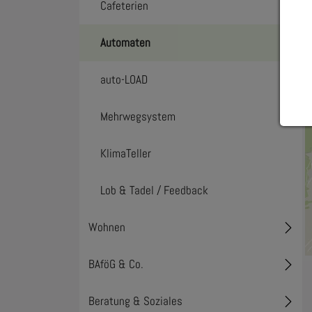
Cafeterien
Automaten
auto-LOAD
Mehrwegsystem
KlimaTeller
Lob & Tadel / Feedback
Wohnen
Toggl
BAföG & Co.
Toggl
Beratung & Soziales
Toggl