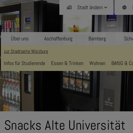
Stadt ändern
home_work
language
Über uns
Aschaffenburg
Bamberg
Schw
zur Stadtseite Würzburg
Infos für Studierende
Essen & Trinken
Wohnen
BAföG & Co
Snacks Alte Universität