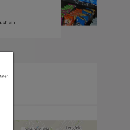
uch ein 
itäten