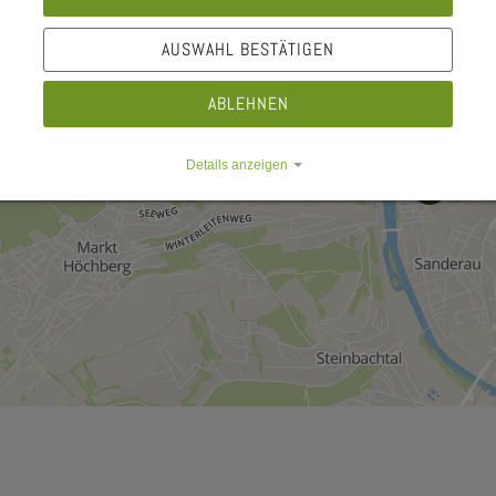
−
AUSWAHL BESTÄTIGEN
ABLEHNEN
Details anzeigen
Impressum
|
Datenschutz
e Dropdown
e Dropdown
e Dropdown