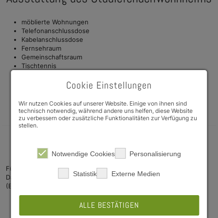
möblierte Wohnungen
Telefonanschlussdose
Kabelanschlussdose
Fernsehraum
Gemeinschaftsraum
Tischtennis
Aufzug
Cookie Einstellungen
Waschmaschinen und Trockner
Fahrradabstellmöglichkeiten
Parkplatz (zur Zeit gebührenfrei)
Wir nutzen Cookies auf unserer Website. Einige von ihnen sind
technisch notwendig, während andere uns helfen, diese Website
zu verbessern oder zusätzliche Funktionalitäten zur Verfügung zu
stellen.
Energieinformationen
Notwendige Cookies
Personalisierung
Für dieses Objekt liegt ein Energieausweis für Wohngebäude vor.
Statistik
Externe Medien
Dazu folgende Angaben gemäß der Energieeinsparverordnung
(EnEV):
Art des Energieausweises: Energieverbrauchsausweis
ALLE BESTÄTIGEN
Endenergieverbrauchswert für das Gebäude: 107 kWh/(m² a)