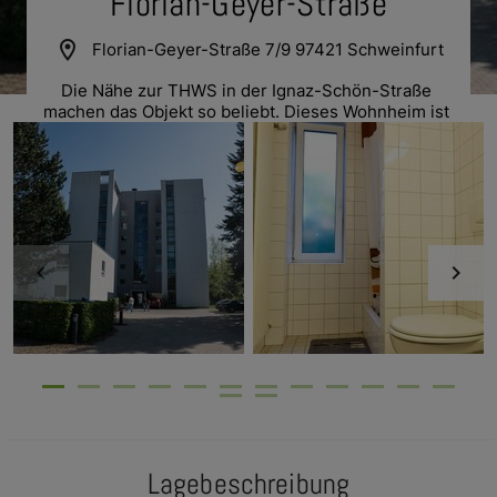
Florian-Geyer-Straße
location_on
Florian-Geyer-Straße 7/9 97421 Schweinfurt
Die Nähe zur THWS in der Ignaz-Schön-Straße 
machen das Objekt so beliebt. Dieses Wohnheim ist 
in der Regel nicht für Incoming Vollzeitstudierende 
verfügbar.
Lagebeschreibung