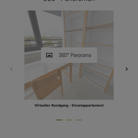
vrpano
360° Panorama
Virtueller Rundgang - Einzelappartement