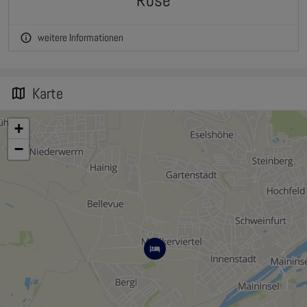
Rose
weitere Informationen
info
Karte
map
+
−