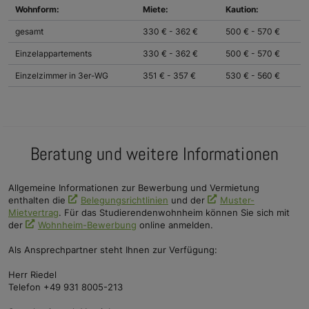
Wohnform:
Miete:
Kaution:
gesamt
330 € - 362 €
500 € - 570 €
Einzelappartements
330 € - 362 €
500 € - 570 €
Einzelzimmer in 3er-WG
351 € - 357 €
530 € - 560 €
Beratung und weitere Informationen
Allgemeine Informationen zur Bewerbung und Vermietung
enthalten die
Belegungsrichtlinien
und der
Muster-
Mietvertrag
. Für das Studierendenwohnheim können Sie sich mit
der
Wohnheim-Bewerbung
online anmelden.
Als Ansprechpartner steht Ihnen zur Verfügung:
Herr Riedel
Telefon +49 931 8005-213