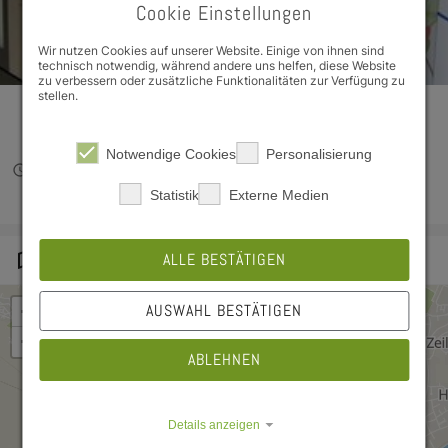
Snacks Campus Ignaz Schön
Cookie Einstellungen
location_on
Ignaz-Schön-Straße 11 97421 Schweinfurt
Wir nutzen Cookies auf unserer Website. Einige von ihnen sind
technisch notwendig, während andere uns helfen, diese Website
Auf dem Campus Ignaz Schön befinden sich ein 
zu verbessern oder zusätzliche Funktionalitäten zur Verfügung zu
stellen.
Heiß- und zwei Kaltgetränkeautomaten, ein 
Snackautomat und ein Rückholer.
Notwendige Cookies
Personalisierung
schedule
Jetzt Geschlossen
Statistik
Externe Medien
Karte
map
ALLE BESTÄTIGEN
+
AUSWAHL BESTÄTIGEN
−
ABLEHNEN
Details anzeigen