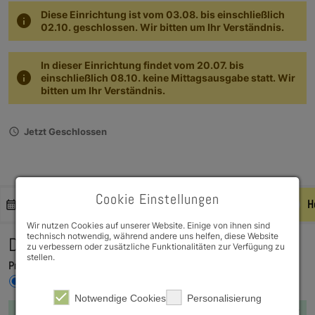
Diese Einrichtung ist vom 03.08. bis einschließlich
info
02.10. geschlossen. Wir bitten um Ihr Verständnis.
In dieser Einrichtung findet vom 20.07. bis
info
einschließlich 08.10. keine Mittagsausgabe statt. Wir
bitten um Ihr Verständnis.
schedule
Jetzt Geschlossen
Cookie Einstellungen
KW 32
Mo. 3.8
Di. 4.8
Mi. 5.8
H
check
Wir nutzen Cookies auf unserer Website. Einige von ihnen sind
technisch notwendig, während andere uns helfen, diese Website
Donnerstag, 6. August 2026
zu verbessern oder zusätzliche Funktionalitäten zur Verfügung zu
stellen.
Preise für:
Studierende
Bedienstete
Gäste
Notwendige Cookies
Personalisierung
Preisauswahl immer für deinen
Preisauswahl