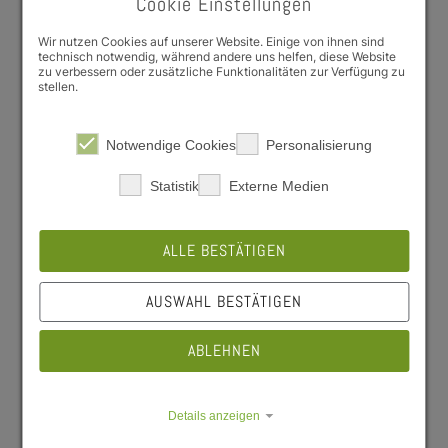
Cookie Einstellungen
Preisanpassungen bei den Beilagen ab dem
Wir nutzen Cookies auf unserer Website. Einige von ihnen sind
19.05.2025
technisch notwendig, während andere uns helfen, diese Website
zu verbessern oder zusätzliche Funktionalitäten zur Verfügung zu
Liebe Mensa-Gäste,
stellen.
ab dem 19.05.2025 kommt es zu
Preisanpassungen unserer Beilagen in den
Notwendige Cookies
Personalisierung
Mensen.
Statistik
Externe Medien
Uns ist klar, dass selbst kleine Preisänderungen
für viele Studierende spürbar sind. Umso
wichtiger ist es für uns, die Gründe für diesen
ALLE BESTÄTIGEN
Schritt offen zu erklären:
Die wirtschaftlichen Rahmenbedingungen
AUSWAHL BESTÄTIGEN
haben sich deutlich verändert: Die
Klimakrise führt zu sinkenden
ABLEHNEN
landwirtschaftlichen Erträgen und damit zu
steigenden Lebensmittelpreisen.
Gleichzeitig verursachen CO₂-Umlagen und
Details anzeigen
höhere Energiepreise, bedingt durch