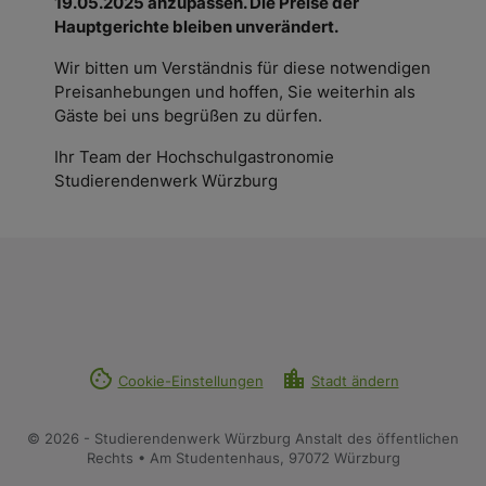
19.05.2025 anzupassen. Die Preise der
Hauptgerichte bleiben unverändert.
Wir bitten um Verständnis für diese notwendigen
Preisanhebungen und hoffen, Sie weiterhin als
Gäste bei uns begrüßen zu dürfen.
Ihr Team der Hochschulgastronomie
Studierendenwerk Würzburg
cookie
location_city
Cookie-Einstellungen
Stadt ändern
© 2026 - Studierendenwerk Würzburg Anstalt des öffentlichen
Rechts • Am Studentenhaus, 97072 Würzburg