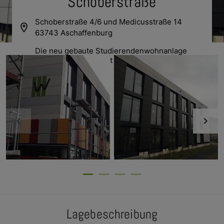
Schoberstraße
Schoberstraße 4/6 und Medicusstraße 14
location_on
63743 Aschaffenburg
Die neu gebaute Studierendenwohnanlage 
"Schoberstraße" besteht aus den drei Gebäuden 
und hat eine Tiefgarage sowie ein barrierefreies 
Einzelappartement.
Lagebeschreibung