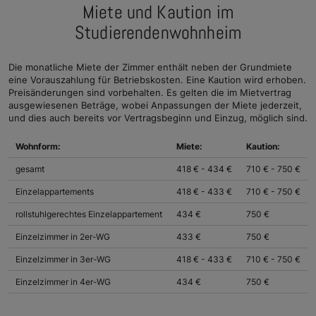
Miete und Kaution im
Studierendenwohnheim
Die monatliche Miete der Zimmer enthält neben der Grundmiete
eine Vorauszahlung für Betriebskosten. Eine Kaution wird erhoben.
Preisänderungen sind vorbehalten. Es gelten die im Mietvertrag
ausgewiesenen Beträge, wobei Anpassungen der Miete jederzeit,
und dies auch bereits vor Vertragsbeginn und Einzug, möglich sind.
Wohnform:
Miete:
Kaution:
gesamt
418 € - 434 €
710 € - 750 €
Einzelappartements
418 € - 433 €
710 € - 750 €
rollstuhlgerechtes Einzelappartement
434 €
750 €
Einzelzimmer in 2er-WG
433 €
750 €
Einzelzimmer in 3er-WG
418 € - 433 €
710 € - 750 €
Einzelzimmer in 4er-WG
434 €
750 €