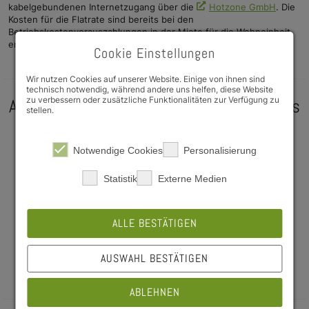
kabelgebundenen Internetzugang über die
Hotzone GmbH
. Die
Kosten für die Flatrate sind bereits bei den
Betriebskostenvorauszahlungen in der Miete für die Wohneinheit
enthalten.
Cookie Einstellungen
Wir nutzen Cookies auf unserer Website. Einige von ihnen sind
technisch notwendig, während andere uns helfen, diese Website
zu verbessern oder zusätzliche Funktionalitäten zur Verfügung zu
Ausstattung des Studierendenwohnheims
stellen.
möblierte Wohnungen
Notwendige Cookies
Personalisierung
Telefonanschlussdose
Kabelanschlussdose
Fitnessraum
Statistik
Externe Medien
Tischtennis
Gemeinschaftsraum
Waschmaschinen und Trockner
ALLE BESTÄTIGEN
Fahrradabstellmöglichkeiten
Grillplatz
Aufzug
AUSWAHL BESTÄTIGEN
Tiefgarage mit 30 Kfz-Stellplätzen
ABLEHNEN