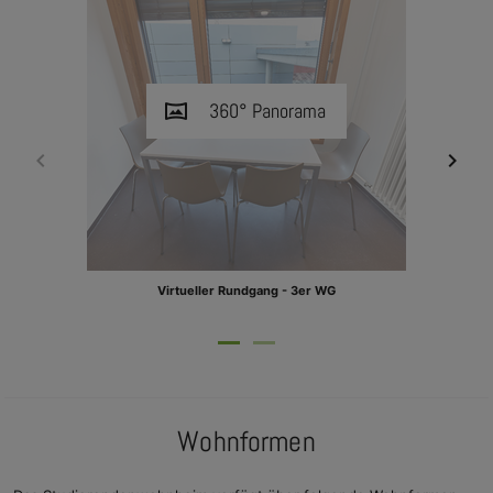
vrpano
360° Panorama
Virtueller Rundgang - 3er WG
Wohnformen