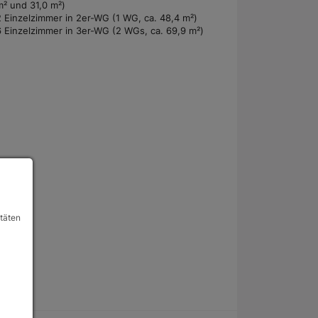
m² und 31,0 m²)
2 Einzelzimmer in 2er-WG (1 WG, ca. 48,4 m²)
6 Einzelzimmer in 3er-WG (2 WGs, ca. 69,9 m²)
itäten