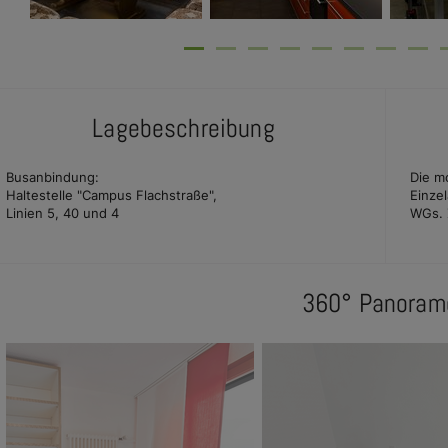
e Dropdown
Lagebeschreibung
e Dropdown
Busanbindung:
Die m
e Dropdown
Haltestelle "Campus Flachstraße",
Einze
Linien 5, 40 und 4
WGs. 
360° Panoram