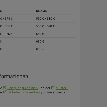
e:
Kaution:
€ - 374 €
550 € - 630 €
€ - 356 €
550 € - 620 €
€ - 365 €
550 €
 €
630 €
 €
630 €
nformationen
ie
Belegungsrichtlinien
und der
Muster-
der
Wohnheim-Bewerbung
online anmelden.