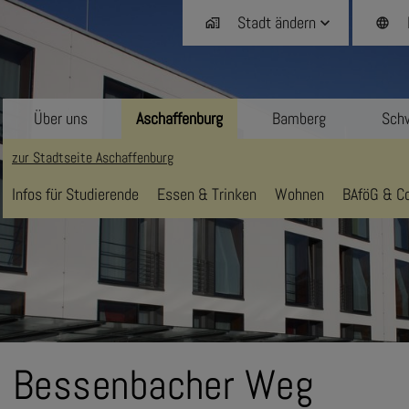
Stadt ändern
home_work
language
Über uns
Aschaffenburg
Bamberg
Schw
zur Stadtseite Aschaffenburg
Infos für Studierende
Essen & Trinken
Wohnen
BAföG & Co
Bessenbacher Weg