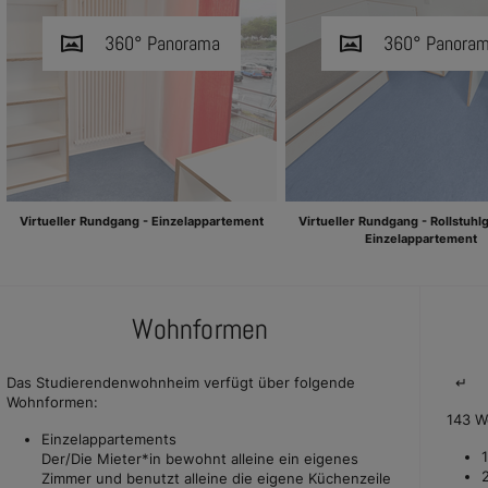
e Dropdown
vrpano
360° Panorama
vrpano
360° Panora
e Dropdown
Virtueller Rundgang - Einzelappartement
Virtueller Rundgang - Rollstuhl
Einzelappartement
Wohnformen
Das Studierendenwohnheim verfügt über folgende
↵
Wohnformen:
143 W
Einzelappartements
Der/Die Mieter*in bewohnt alleine ein eigenes
Zimmer und benutzt alleine die eigene Küchenzeile