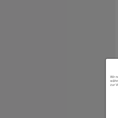
Wir n
währe
zur V