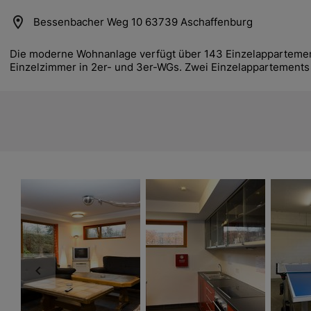
location_on
Bessenbacher Weg 10 63739 Aschaffenburg
Die moderne Wohnanlage verfügt über 143 Einzelappartemen
Einzelzimmer in 2er- und 3er-WGs. Zwei Einzelappartements s
e Dropdown
e Dropdown
e Dropdown