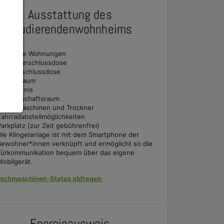
Ausstattung des
Studierendenwohnheims
möblierte Wohnungen
Telefonanschlussdose
Kabelanschlussdose
Fitnessraum
Tischtennis
Gemeinschaftsraum
Waschmaschinen und Trockner
Fahrradabstellmöglichkeiten
Parkplatz (zur Zeit gebührenfrei)
Die Klingelanlage ist mit dem Smartphone der
Bewohner*innen verknüpft und ermöglicht so die
Türkommunikation bequem über das eigene
Mobilgerät.
schmaschinen-Status abfragen
Energieausweis