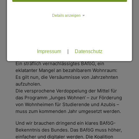
eine enorme Belastung ist, bekommen immer
weniger von ihnen BAföG.
Details anzeigen
Zwei Dinge tun jetzt not: die ernsthafte
Umsetzung der BAföG-Versprechen aus dem
Koalitionsvertrag – und ein kräftiger Schub durch
die Länder beim Bund-Länder-Programm
‚Junges Wohnen‘.
Impressum
|
Datenschutz
Ein sträflich vernachlässigtes BAföG, ein
eklatanter Mangel an bezahlbarem Wohnraum:
Es gilt nun, die Versäumnisse von Jahrzehnten
aufzuholen.
Die versprochene Verdoppelung der Mittel für
das Programm ‚Junges Wohnen‘ – zur Förderung
von Wohnheimen für Studierende und Azubis –
muss zum kommenden Jahr umgesetzt werden.
Und wir brauchen dringend ein klares BAföG-
Bekenntnis des Bundes. Das BAföG muss höher,
einfacher und digitaler werden. Die Koalition