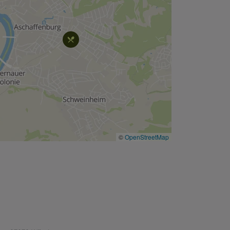
©
OpenStreetMap