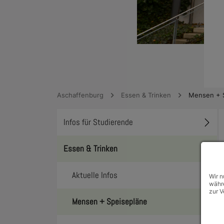
Aschaffenburg
Essen & Trinken
Mensen + 
Infos für Studierende
Toggl
Essen & Trinken
Toggl
Aktuelle Infos
Wir n
währe
zur V
Mensen + Speisepläne