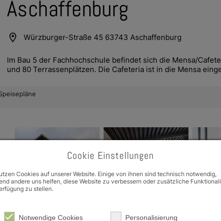
Aschaffenburg
location_on
Würzburger-Straße 45 63743 Aschaffenburg
Im Bau 5 der Fachhochschule befindet sich die Mensa/Cafeter
und 80 Terrassenplätzen. Die Cafeteria ist in die Mensa einge
Speisepläne
e Dropdown
e Dropdown
Cookie Einstellungen
utzen Cookies auf unserer Website. Einige von ihnen sind technisch notwendig,
nd andere uns helfen, diese Website zu verbessern oder zusätzliche Funktional
erfügung zu stellen.
Notwendige Cookies
Personalisierung