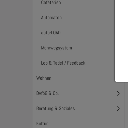
Cafeterien
Automaten
auto-LOAD
Mehrwegsystem
Lob & Tadel / Feedback
Wohnen
Toggl
BAföG & Co.
Toggl
Beratung & Soziales
Toggl
Kultur