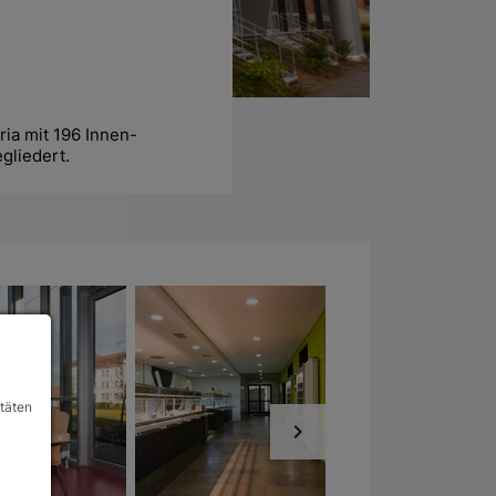
ia mit 196 Innen- 
gliedert.
itäten