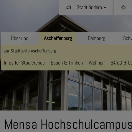
Stadt ändern
home_work
language
Über uns
Aschaffenburg
Bamberg
Schw
zur Stadtseite Aschaffenburg
Infos für Studierende
Essen & Trinken
Wohnen
BAföG & Co
Mensa Hochschulcampu