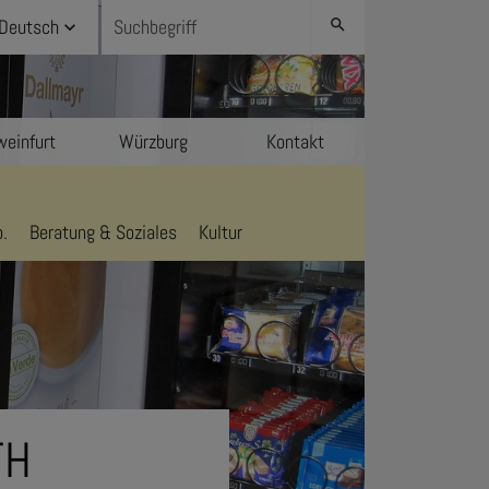
Deutsch
search
einfurt
Würzburg
Kontakt
.
Beratung & Soziales
Kultur
TH