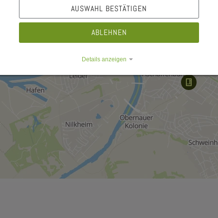
AUSWAHL BESTÄTIGEN
−
ABLEHNEN
Details anzeigen
Impressum
|
Datenschutz
e Dropdown
e Dropdown
e Dropdown