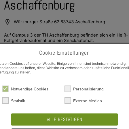
Aschaffenburg
location_on
Würzburger Straße 62 63743 Aschaffenburg
Auf Campus 3 der TH Aschaffenburg befinden sich ein Heiß- 
Kaltgetränkeautomat und ein Snackautomat.
Cookie Einstellungen
utzen Cookies auf unserer Website. Einige von ihnen sind technisch notwendig,
nd andere uns helfen, diese Website zu verbessern oder zusätzliche Funktional
erfügung zu stellen.
e Dropdown
e Dropdown
Notwendige Cookies
Personalisierung
schedule
Jetzt Geschlossen
Statistik
Externe Medien
Karte
map
ALLE BESTÄTIGEN
+