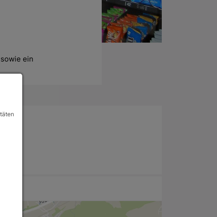
sowie ein 
itäten