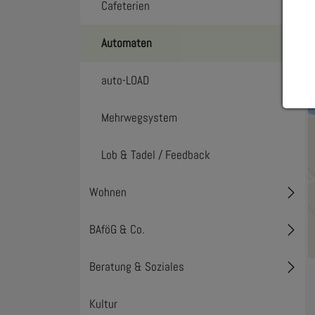
Cafeterien
Automaten
auto-LOAD
Mehrwegsystem
Lob & Tadel / Feedback
Wohnen
Toggl
BAföG & Co.
Toggl
Beratung & Soziales
Toggl
Kultur