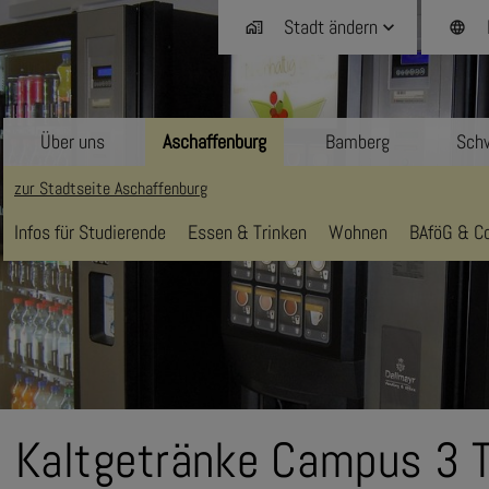
Stadt ändern
home_work
language
Über uns
Aschaffenburg
Bamberg
Schw
zur Stadtseite Aschaffenburg
Infos für Studierende
Essen & Trinken
Wohnen
BAföG & Co
Kaltgetränke Campus 3 