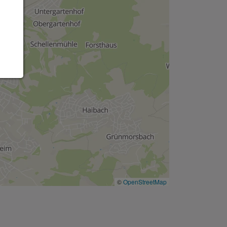
©
OpenStreetMap