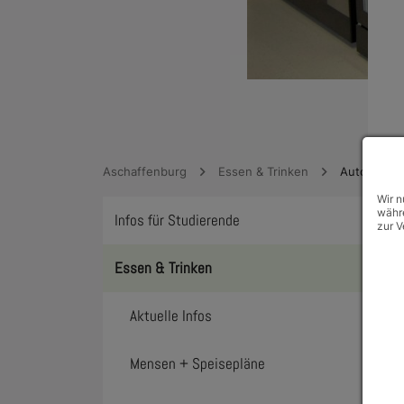
Aschaffenburg
Essen & Trinken
Automaten
Wir n
währe
Infos für Studierende
zur V
Toggl
Essen & Trinken
Toggl
Aktuelle Infos
Mensen + Speisepläne