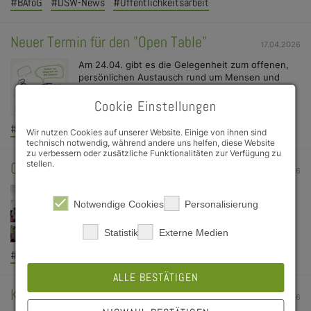
#BAföG
#DSW-News
#Öffentlichkeitsarbeit
Neuer Termin für den "Open Table"
17.04.2026
Am 24.04. gibt es die Gelegenheit zum offenen,
persönlichen Austausch rund um Mensen und
Cafeterien mit den Küchenleitungen.
Cookie Einstellungen
#Gastro
#Aktion
#Veranstaltungen
Wir nutzen Cookies auf unserer Website. Einige von ihnen sind
technisch notwendig, während andere uns helfen, diese Website
zu verbessern oder zusätzliche Funktionalitäten zur Verfügung zu
stellen.
Cafeteria Hubland Nord
07.04.2026
Ab 08.04.2026 wieder geöffnet!
Notwendige Cookies
Personalisierung
Statistik
Externe Medien
#Gastro
#Cafeteria
#Wichtige Hinweise
ALLE BESTÄTIGEN
Kellerperle: Programm im April 2026
31.03.2026