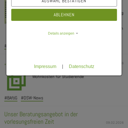
AUSWAHL BESTÄTIGEN
Auch im April bietet die Kellerperle im
Studentenhaus Würzburg wieder ein vielfältiges
und abwechslungsreiches Programm – von Lesung
ABLEHNEN
über Tanzabende bis hin zu Film, Quiz und Live-
Musik. Freuen Sie sich auf zahlreiche kulturelle,
kreative und gemeinschaftliche Veranstaltungen in
besonderer Atmosphäre.
Details anzeigen
#Kultur
#Kellerperle
„Brechen Sie ihr BAföG-Versprechen nicht!“
23.03.2026
Impressum
|
Datenschutz
Analyse des MMI zeigt weiterhin steigende
Wohnkosten für Studierende
#BAföG
#DSW-News
Unser Beratungsangebot in der
vorlesungsfreien Zeit
09.02.2026